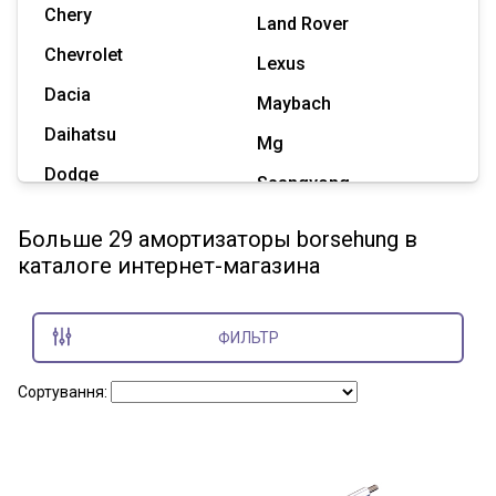
Chery
Land Rover
Chevrolet
Lexus
Dacia
Maybach
Daihatsu
Mg
Dodge
Ssangyong
Geely
Subaru
Больше 29 амортизаторы borsehung в
Great Wall
каталоге интернет-магазина
Tesla
Haval
Zaz
Hummer
ФИЛЬТР
Показать все марки
Сортування: