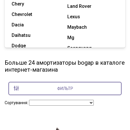
Chery
Land Rover
Chevrolet
Lexus
Dacia
Maybach
Daihatsu
Mg
Dodge
Ssangyong
Geely
Subaru
Больше 24 амортизаторы bogap в каталоге
Great Wall
интернет-магазина
Tesla
Haval
Zaz
Hummer
ФИЛЬТР
Показать все марки
Сортування: