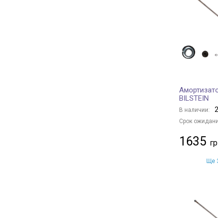
BOGAP
+ 24
TRIALLI
+ 29
Magnum Technology
+ 731
Borsehung
+ 29
BAPMIC
+ 26
BSG
+ 15
Амортизато
DENCKERMANN
+ 141
BILSTEIN
GH
+ 43
2
В наличии:
CTR
+ 2
Срок ожидани
HERTH+BUSS JAKOPARTS
+ 165
1635
NIPPARTS
+ 85
TRW
+ 248
Ще 3
ASHIKA
+ 219
JAPKO
+ 616
JAPANPARTS
+ 1019
Arnott
+ 12