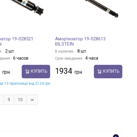
атор 19-028521
Амортизатор 19-028613
N
BILSTEIN
2 шт.
8 шт.
и:
В наличии:
6 часов
4 часа
дания:
Срок ожидания:
1934
КУПИТЬ
КУПИТЬ
е 13 пропозиції від 2124 грн
9
10
⇛