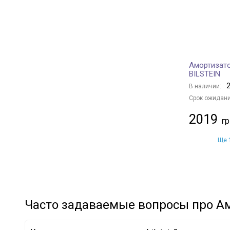
MAZDA
+ 12
SUBARU
+ 3
GENERAL MOTORS
+ 7
CHRYSLER
+ 2
Амортизато
SSANGYONG
+ 8
BILSTEIN
VOLVO
+ 4
2
В наличии:
HONDA
+ 1
Срок ожидани
CITROËN/PEUGEOT
+ 7
2019
LAND ROVER
+ 2
IVECO
+ 1
Ще 1
Часто задаваемые вопросы про Ам