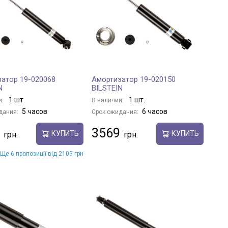
атор 19-020068
Амортизатор 19-020150
N
BILSTEIN
1 шт.
1 шт.
и:
В наличии:
5 часов
6 часов
дания:
Срок ожидания:
3569
КУПИТЬ
КУПИТЬ
Ще 6 пропозиції від 2109 грн