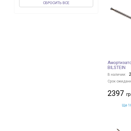
CБРОСИТЬ ВСЕ
TOPRAN
+ 1
JP GROUP
+ 85
FEBI BILSTEIN
+ 12
PROFIT
+ 501
KAMOKA
+ 9
KYB
+ 2001
FINWHALE
+ 1
Амортизато
BOGE
+ 10
BILSTEIN
MAGNETI MARELLI
+ 557
2
В наличии:
MAPCO
+ 1
Срок ожидани
vika
+ 134
2397
NK
+ 136
GOLD
+ 131
Ще 10
TRISCAN
+ 28
OPTIMAL
+ 942
MANDO
+ 501