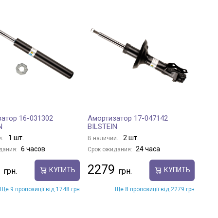
атор 16-031302
Амортизатор 17-047142
N
BILSTEIN
1 шт.
2 шт.
и:
В наличии:
6 часов
24 часа
дания:
Срок ожидания:
2279
КУПИТЬ
КУПИТЬ
Ще 9 пропозиції від 1748 грн
Ще 8 пропозиції від 2279 грн