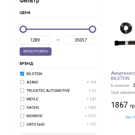
Фильтр
ЦЕНА
—
ФИЛЬТРОВАТЬ
БРЕНД
Амортизато
BILSTEIN
BILSTEIN
ASAM
+ 124
2
В наличии:
TRUCKTEC AUTOMOTIVE
+ 22
Срок ожидани
MEYLE
+ 547
1867
SACHS
+ 1423
MONROE
+ 1131
Ще 10
SATO tech
+ 751
MAXGEAR
+ 1