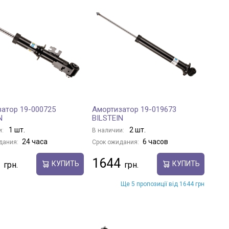
атор 19-000725
Амортизатор 19-019673
N
BILSTEIN
1 шт.
2 шт.
и:
В наличии:
24 часа
6 часов
дания:
Срок ожидания:
1644
КУПИТЬ
КУПИТЬ
Ще 5 пропозиції від 1644 грн