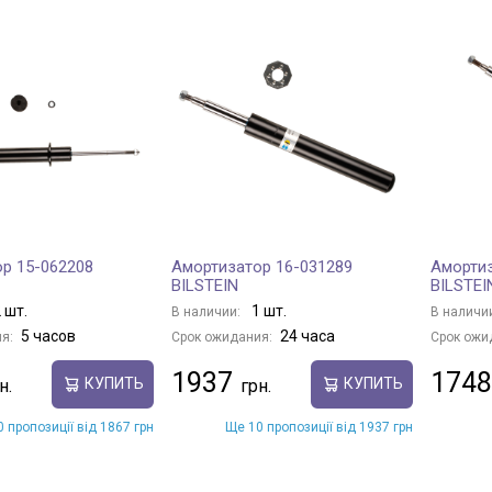
р 15-062208
Амортизатор 16-031289
Амортиз
BILSTEIN
BILSTEI
 шт.
1 шт.
В наличии:
В наличи
5 часов
24 часа
я:
Срок ожидания:
Срок ожи
1937
1748
КУПИТЬ
КУПИТЬ
 пропозиції від 1867 грн
Ще 10 пропозиції від 1937 грн