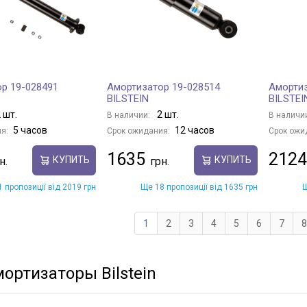
р 19-028491
Амортизатор 19-028514
Амортиз
BILSTEIN
BILSTEI
 шт.
2 шт.
В наличии:
В наличи
5 часов
12 часов
я:
Срок ожидания:
Срок ожи
1635
2124
КУПИТЬ
КУПИТЬ
 пропозиції від 2019 грн
Ще 18 пропозиції від 1635 грн
Щ
1
2
3
4
5
6
7
8
ортизаторы Bilstein