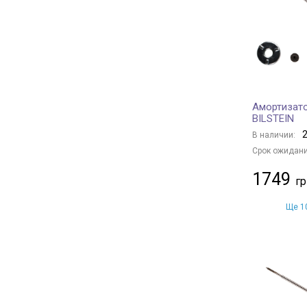
KAVO PARTS
+ 651
STARLINE
+ 143
BMW
+ 11
TOYOTA
+ 126
MITSUBISHI
+ 21
Амортизато
PEUGEOT
+ 33
BILSTEIN
OPEL
+ 31
2
В наличии:
CITROËN
+ 41
Срок ожидани
VAG
+ 116
1749
RENAULT
+ 106
FIAT
+ 2
Ще 10
MERCEDES-BENZ
+ 22
FORD
+ 19
NISSAN
+ 17
HYUNDAI
+ 34
CHERY
+ 8