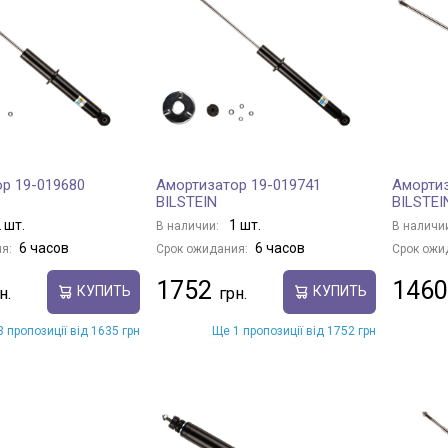
р 19-019680
Амортизатор 19-019741
Амортиз
BILSTEIN
BILSTEI
 шт.
1 шт.
В наличии:
В наличи
6 часов
6 часов
я:
Срок ожидания:
Срок ожи
1752
1460
КУПИТЬ
КУПИТЬ
 пропозиції від 1635 грн
Ще 1 пропозиції від 1752 грн